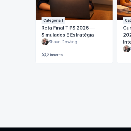
Categoria 1
Cat
Reta Final TIPS 2026 —
Cur
Simulados E Estratégia
20
Int
Shaun Dowling
(In
2 Inscrito