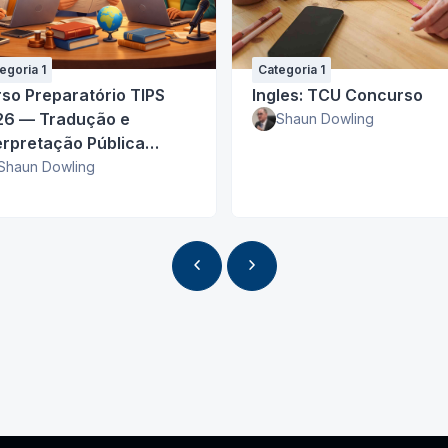
egoria 1
Categoria 1
so Preparatório TIPS
Ingles: TCU Concurso
26 — Tradução e
Shaun Dowling
erpretação Pública
glês) 14:00
Shaun Dowling