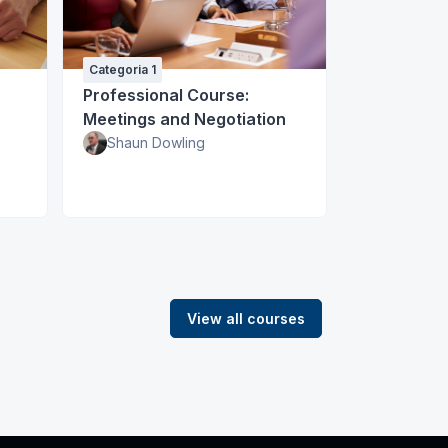
Categoria 1
Categoria 1
Professional Course:
Curso De I
Meetings and Negotiation
Concursos
Shaun Dowling
Giovana .
View all courses