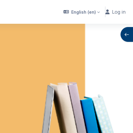
Log in
English ‎(en)‎
Open
Next